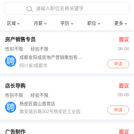
4000-5000元
本科
行政后勤
建筑装潢
确定
区域
月薪
学历
职位
更多
5000-8000元
硕士
销售岗位
教师
房产销售专员
面议
8000-12000元
博士
文员
护士
08-08
性别不限
经验不限
12000-20000元
财务会计
传单派发
成都金阳成房地产营销策划有限公司
申请
四川省/成都市
其他
超市零售
促销导购
网络IT
保健按摩
店长导购
面议
08-08
性别不限
经验不限
快递员
前台接待
杨皮匠眉山直营店
申请
雅安城后路302号杨皮匠工业园
收银员
技术员/工程师
水电/机修
部门经理
广告制作
面议