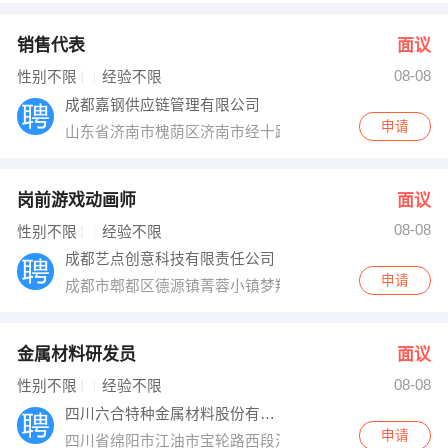
销售代表
面议
08-08
性别不限
经验不限
成都嘉钢供应链管理有限公司
申请
山东省济南市槐荫区济南市经十路22799号和谐广场银座
岗前游戏动画师
面议
08-08
性别不限
经验不限
成都艺点创意科技有限责任公司
申请
成都市郫都区德源镇菁蓉小镇梦翔大厦
金属材料研发员
面议
08-08
性别不限
经验不限
四川六合特种金属材料股份有限公司
申请
四川省绵阳市江油市宝轮路西段河南工业园内