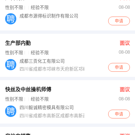
08-08
出纳
保险
性别不限
经验不限
成都市源得标识制作有限公司
申请
编辑
法律
保洁
贸易采购
生产部内勤
面议
跟单
理财顾问
08-08
性别不限
经验不限
成都三贡化工有限公司
其他职位
申请
四川省成都市邛崃市天府新区邛崃产业园区羊横五路十五
快丝及中丝操机师傅
面议
08-08
性别不限
经验不限
四川毅诚精密模具有限公司
申请
四川省成都市高新区成都市高新西区西区大道99号附1