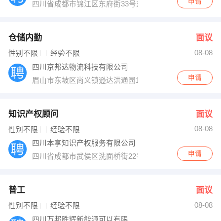
申请
四川省成都市锦江区东府街33号东府九座大厦25层（四
仓储内勤
面议
08-08
性别不限
经验不限
四川京邦达物流科技有限公司
申请
眉山市东坡区尚义镇逊达洪通园1号门
知识产权顾问
面议
08-08
性别不限
经验不限
四川本享知识产权服务有限公司
申请
四川省成都市武侯区洗面桥街22号城市阳光大厦
普工
面议
08-08
性别不限
经验不限
四川万邦胜辉新能源可以有限公司