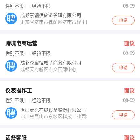
发布 [话务客服 ] 招聘信息
08-09
性别不限
经验不限
发布 [医疗销售代表 ] 招聘信息
【绵阳正能新能源技术有限公司 】 强势入驻
成都嘉钢供应链管理有限公司
申请
山东省济南市槐荫区济南市经十路22799号和谐广场银座
跨境电商运营
面议
08-09
性别不限
经验不限
成都森睿恒电子商务有限公司
申请
成都天府新区中交国际中心
仪表操作工
面议
08-09
性别不限
经验不限
眉山麦克在线设备股份有限公司
申请
四川省眉山市东坡区科技工业园2路
话务客服
面议