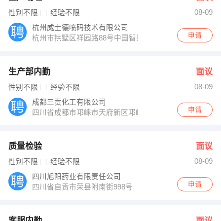
08-09
性别不限
经验不限
杭州威士德喷码技术有限公司
申请
杭州市拱墅区祥园路88号中国智慧园K座401
生产部内勤
面议
08-09
性别不限
经验不限
成都三贡化工有限公司
申请
四川省成都市邛崃市天府新区邛崃产业园区羊横五路十五
质量检验
面议
08-09
性别不限
经验不限
四川旭阳药业有限责任公司
申请
四川省自贡市荣县附南街998号
客服内勤
面议